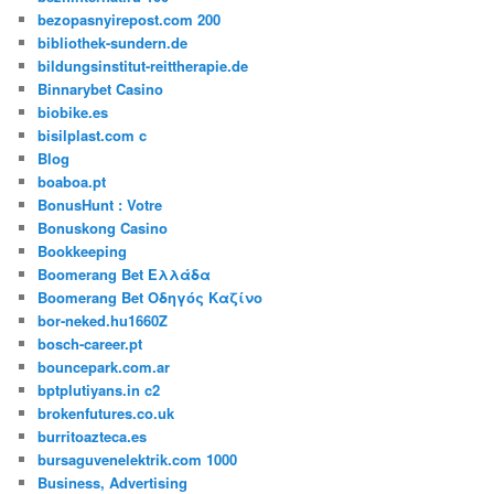
bezopasnyirepost.com 200
bibliothek-sundern.de
bildungsinstitut-reittherapie.de
Binnarybet Casino
biobike.es
bisilplast.com c
Blog
boaboa.pt
BonusHunt : Votre
Bonuskong Casino
Bookkeeping
Boomerang Bet Ελλάδα
Boomerang Bet Οδηγός Καζίνο
bor-neked.hu1660Z
bosch-career.pt
bouncepark.com.ar
bptplutiyans.in c2
brokenfutures.co.uk
burritoazteca.es
bursaguvenelektrik.com 1000
Business, Advertising