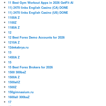
11 Best Gym Workout Apps in 2026 GetFit AI
11) 2470 links English Casino (CA) DONE
11) 2470 links English Casino (US) DONE
1100A Z
1100Z
1180A Z
12
12 Best Forex Demo Accounts for 2026
1210A Z
12dekabrya.ru
13
1450A Z
15
15 Best Forex Brokers for 2026
1500 300baZ
1500A Z
1500allZ
1500Z
150gimnasium.ru
1600all 300baZ
17