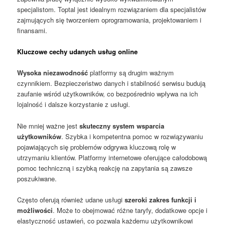
specjalistom. Toptal jest idealnym rozwiązaniem dla specjalistów
zajmujących się tworzeniem oprogramowania, projektowaniem i
finansami.
Kluczowe cechy udanych usług online
Wysoka niezawodność
platformy są drugim ważnym
czynnikiem. Bezpieczeństwo danych i stabilność serwisu budują
zaufanie wśród użytkowników, co bezpośrednio wpływa na ich
lojalność i dalsze korzystanie z usługi.
Nie mniej ważne jest
skuteczny system wsparcia
użytkowników
. Szybka i kompetentna pomoc w rozwiązywaniu
pojawiających się problemów odgrywa kluczową rolę w
utrzymaniu klientów. Platformy internetowe oferujące całodobową
pomoc techniczną i szybką reakcję na zapytania są zawsze
poszukiwane.
Często oferują również udane usługi
szeroki zakres funkcji i
możliwości
. Może to obejmować różne taryfy, dodatkowe opcje i
elastyczność ustawień, co pozwala każdemu użytkownikowi