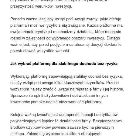
przejrzystość warunków inwestycji.
Ponadto ważne jest, aby wziąć pod uwagę zwroty, jakie oferuje
platforma i możliwe ryzyko z nią związane. Każda platforma ma
swoją charakterystykę i mechanizmy działania, które mogą się
różnić w zależności od wybranego obszaru inwestycji. Dlatego
ważne jest, aby przed podjęciem ostatecznej decyzji dokładnie
przestudiować wszystkie warunki.
Jak wybrać platformę dla stabilnego dochodu bez ryzyka
Wybierając platformę zapewniającą stabilny dochód bez ryzyka,
należy wziąć pod uwagę kilka kluczowych czynników. Przede
wszystkim należy zwrócić uwagę na reputację firmy i jej historię.
Sprawdzenie opinii użytkowników i doświadczeń innych
inwestorów pomoże ocenić niezawodność platformy.
Kolejną ważną kwestią jest dostępność licencji i certyfikatów
potwierdzających legalność działalności firmy. Bezpieczeństwo
środków użytkowników powinno zawsze być na pierwszym
miejscu. Zaleca się wybieranie platform oferujących