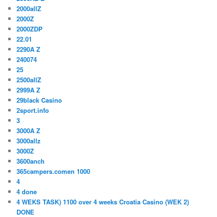
2000allZ
2000Z
2000ZDP
22.01
2290A Z
240074
25
2500allZ
2999A Z
29black Casino
2sport.info
3
3000A Z
3000allz
3000Z
3600anch
365campers.comen 1000
4
4 done
4 WEKS TASK) 1100 over 4 weeks Croatia Casino (WEK 2)
DONE