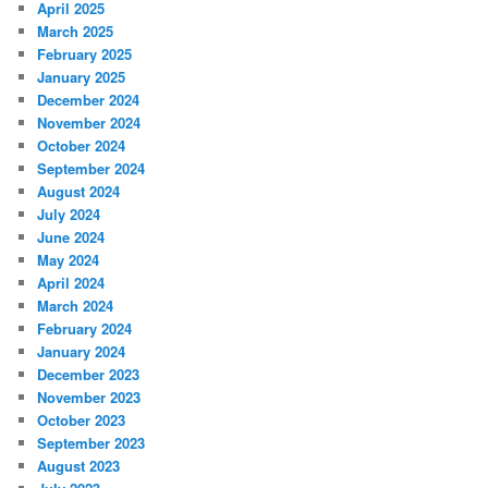
April 2025
March 2025
February 2025
January 2025
December 2024
November 2024
October 2024
September 2024
August 2024
July 2024
June 2024
May 2024
April 2024
March 2024
February 2024
January 2024
December 2023
November 2023
October 2023
September 2023
August 2023