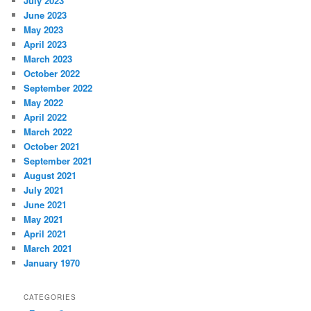
July 2023
June 2023
May 2023
April 2023
March 2023
October 2022
September 2022
May 2022
April 2022
March 2022
October 2021
September 2021
August 2021
July 2021
June 2021
May 2021
April 2021
March 2021
January 1970
CATEGORIES