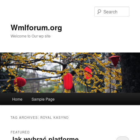
Sear
Wmlforum.org
Welcome to Our wp site
Main
Home
Sample Page
Skip
Skip
menu
to
to
TAG ARCHIVES:
ROYAL KASYNO
primary
secondary
FEATURED
Jak wybrać platformę
content
content