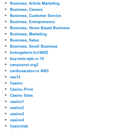
Business, Article Marketing
Business, Careers
Business, Customer Service
Business, Entrepreneurs
Business, Home Based Business
Business, Marketing
Business, Sales
Business, Small Business
butorgaleria.hu1660Z
buy-auto-spb.ru 10
canyounot.org2
cardiosaratov.ru 4003
cas14
Casino
Casino Privé
Casino Sites
casino1
casino2
casino3
casino4
Casinolab