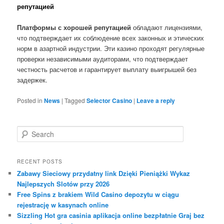
репутацией
Платформы с хорошей репутацией
обладают лицензиями,
что подтверждает их соблюдение всех законных и этических
норм в азартной индустрии. Эти казино проходят регулярные
проверки независимыми аудиторами, что подтверждает
честность расчетов и гарантирует выплату выигрышей без
задержек.
Posted in
News
|
Tagged
Selector Casino
|
Leave a reply
S
e
a
r
RECENT POSTS
c
Zabawy Sieciowy przydatny link Dzięki Pieniążki Wykaz
h
Najlepszych Slotów przy 2026
Free Spins z brakiem Wild Casino depozytu w ciągu
rejestrację w kasynach online
Sizzling Hot gra casinia aplikacja online bezpłatnie Graj bez