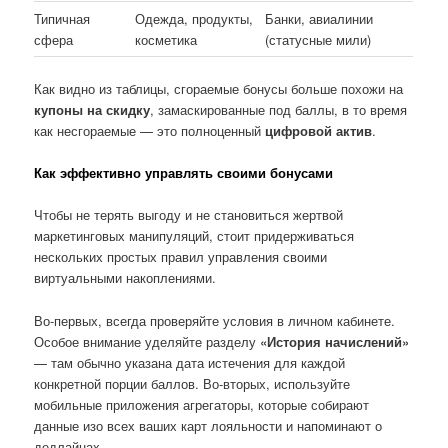
Типичная
Одежда, продукты,
Банки, авиалинии
сфера
косметика
(статусные мили)
Как видно из таблицы, сгораемые бонусы больше похожи на
купоны на скидку
, замаскированные под баллы, в то время
как несгораемые — это полноценный
цифровой актив
.
Как эффективно управлять своими бонусами
Чтобы не терять выгоду и не становиться жертвой
маркетинговых манипуляций, стоит придерживаться
нескольких простых правил управления своими
виртуальными накоплениями.
Во-первых, всегда проверяйте условия в личном кабинете.
Особое внимание уделяйте разделу
«История начислений»
— там обычно указана дата истечения для каждой
конкретной порции баллов. Во-вторых, используйте
мобильные приложения агрегаторы, которые собирают
данные изо всех ваших карт лояльности и напоминают о
дедлайнах.