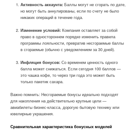
Активность аккаунта:
Баллы могут не сгорать по дате,
но могут быть аннулированы, если по счету не было
никаких операций в течение года.
Изменение условий:
Компания оставляет за собой
право в одностороннем порядке изменить правила
программы лояльности, превратив несгораемые баллы
в сгораемые (обычно с уведомлением за 30 дней).
Инфляция бонусов:
Со временем ценность одного
балла может снижаться. Если сегодня 100 баллов —
это чашка кофе, то через три года это может быть
только пакетик сахара.
Важно помнить: Несгораемые бонусы идеально подходят
для накопления на действительно крупные цели —
авиабилеты бизнес-класса, дорогую бытовую технику или
ювелирные украшения.
Сравнительная характеристика бонусных моделей