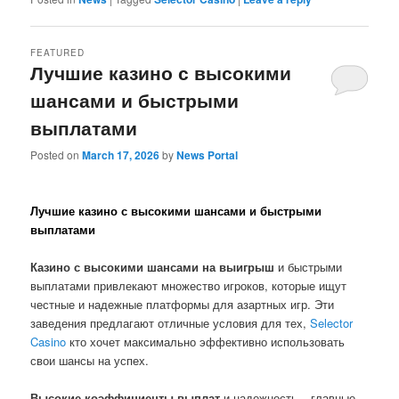
FEATURED
Лучшие казино с высокими
шансами и быстрыми
выплатами
Posted on
March 17, 2026
by
News Portal
Лучшие казино с высокими шансами и быстрыми
выплатами
Казино с высокими шансами на выигрыш
и быстрыми
выплатами привлекают множество игроков, которые ищут
честные и надежные платформы для азартных игр. Эти
заведения предлагают отличные условия для тех,
Selector
Casino
кто хочет максимально эффективно использовать
свои шансы на успех.
Высокие коэффициенты выплат
и надежность – главные