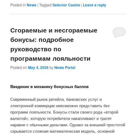
Posted in
News
|
Tagged
Selector Casino
|
Leave a reply
Сгораемые и несгораемые
бонусы: подробное
руководство по
программам лояльности
Posted on
May 4, 2026
by
News Portal
Введение в механику бонусных баллов
Современный рынок ритейла, банковских услуг и
электронной коммерции невозможно представить без
программ лояльности. Бонусы стали своего рода «второй
валютой», которую потребители накапливают и тратят
наравне с обычными деньгами. Однако за внешней простотой
скрывается сложная математическая модель, основной