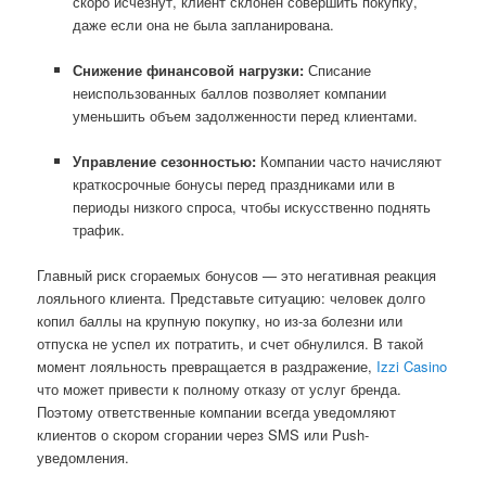
скоро исчезнут, клиент склонен совершить покупку,
даже если она не была запланирована.
Снижение финансовой нагрузки:
Списание
неиспользованных баллов позволяет компании
уменьшить объем задолженности перед клиентами.
Управление сезонностью:
Компании часто начисляют
краткосрочные бонусы перед праздниками или в
периоды низкого спроса, чтобы искусственно поднять
трафик.
Главный риск сгораемых бонусов — это негативная реакция
лояльного клиента. Представьте ситуацию: человек долго
копил баллы на крупную покупку, но из-за болезни или
отпуска не успел их потратить, и счет обнулился. В такой
момент лояльность превращается в раздражение,
Izzi Casino
что может привести к полному отказу от услуг бренда.
Поэтому ответственные компании всегда уведомляют
клиентов о скором сгорании через SMS или Push-
уведомления.