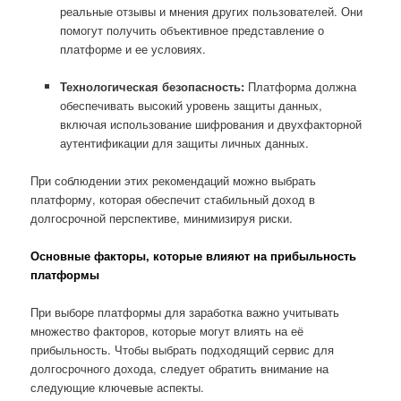
реальные отзывы и мнения других пользователей. Они
помогут получить объективное представление о
платформе и ее условиях.
Технологическая безопасность:
Платформа должна
обеспечивать высокий уровень защиты данных,
включая использование шифрования и двухфакторной
аутентификации для защиты личных данных.
При соблюдении этих рекомендаций можно выбрать
платформу, которая обеспечит стабильный доход в
долгосрочной перспективе, минимизируя риски.
Основные факторы, которые влияют на прибыльность
платформы
При выборе платформы для заработка важно учитывать
множество факторов, которые могут влиять на её
прибыльность. Чтобы выбрать подходящий сервис для
долгосрочного дохода, следует обратить внимание на
следующие ключевые аспекты.