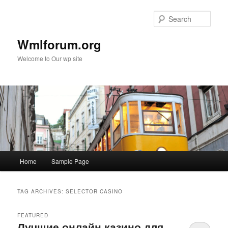
Sear
Wmlforum.org
Welcome to Our wp site
Main
Home
Sample Page
Skip
Skip
menu
to
to
TAG ARCHIVES:
SELECTOR CASINO
primary
secondary
FEATURED
Лучшие онлайн казино для
content
content