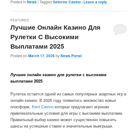
Posted in
News
|
Tagged
Selector Casino
|
Leave a reply
FEATURED
Лучшие Онлайн Казино Для
Рулетки С Высокими
Выплатами 2025
Posted on
March 17, 2026
by
News Portal
Лучшие онлайн казино для рулетки с высокими
выплатами 2025
Рулетка остается одной из самых популярных азартных игр в
онлайн казино. В 2025 году появилось множество новых
платформ,
Kent Casino
которые предлагают игрокам
привлекательные условия для игры с высокими выплатами.
Правильный выбор казино может существенно повысить
шансы на успешные ставки и значительные выигрыши.