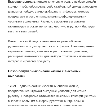
Высокие выплаты
играют ключевую роль в выборе онлайн
казино. Чтобы обеспечить себе стабильный доход и хорошие
шансы на победу, важно выбирать платформы, которые
предлагают игры с оптимальными коэффициентами и
честными условиями. Казино с высокими выплатами
гарантируют игрокам не только честную игру, но и быструю
выплату выигрышей.
Важно также обращать внимание на разнообразие
рулеточных игр, доступных на платформе. Наличие разных
вариантов рулетки, включая игры с живыми дилерами,
расширяет возможности для выбора стратегии и повышает
интерес к игровому процессу.
Обзор популярных онлайн казино с высокими
выплатами
1xBet
– одно из самых известных онлайн казино,
предлагающее игрокам выгодные условия для игры в
рулетку. Платформа отличается высокими коэффициентами
выплат и большим выбором рулеточных игр. Казино
обеспечивает честные условия игры и гарантирует