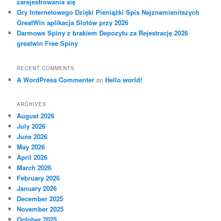
zarejestrowania się
Gry Internetowego Dzięki Pieniążki Spis Najznamienitszych
GreatWin aplikacja Slotów przy 2026
Darmowe Spiny z brakiem Depozytu za Rejestrację 2026
greatwin Free Spiny
RECENT COMMENTS
A WordPress Commenter
on
Hello world!
ARCHIVES
August 2026
July 2026
June 2026
May 2026
April 2026
March 2026
February 2026
January 2026
December 2025
November 2025
October 2025