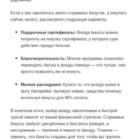
Если у вас накопилось много сгораемых бонусов, а покупать
сейчас нечего, рассмотрите следующие варианты:
Подарочные сертификаты:
Иногда бонусы можно
потратить на покупку сертификата, у которого срок
действия гораздо больше.
Благотворительность:
Многие программы позволяют
переводить баллы в фонды помощи — это лучше, чем
просто позволить им исчезнуть.
Мелкие расходники:
Купите то, что всегда нужно в
быту (батарейки, бытовую химию, средства гигиены),
используя бонусы для 99% оплаты.
В конечном итоге, выбор между накоплением и быстрой
тратой зависит от вашей финансовой стратегии. Сгораемые
бонусы требуют дисциплины и быстроты реакции, а
несгораемые — терпения и верности бренду. Главное —
помнить, что бонусы созданы для того, чтобы вы тратили