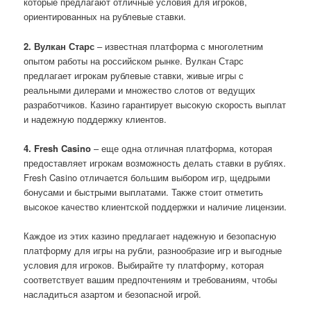
которые предлагают отличные условия для игроков,
ориентированных на рублевые ставки.
2. Вулкан Старс
– известная платформа с многолетним
опытом работы на российском рынке. Вулкан Старс
предлагает игрокам рублевые ставки, живые игры с
реальными дилерами и множество слотов от ведущих
разработчиков. Казино гарантирует высокую скорость выплат
и надежную поддержку клиентов.
4. Fresh Casino
– еще одна отличная платформа, которая
предоставляет игрокам возможность делать ставки в рублях.
Fresh Casino отличается большим выбором игр, щедрыми
бонусами и быстрыми выплатами. Также стоит отметить
высокое качество клиентской поддержки и наличие лицензии.
Каждое из этих казино предлагает надежную и безопасную
платформу для игры на рубли, разнообразие игр и выгодные
условия для игроков. Выбирайте ту платформу, которая
соответствует вашим предпочтениям и требованиям, чтобы
насладиться азартом и безопасной игрой.