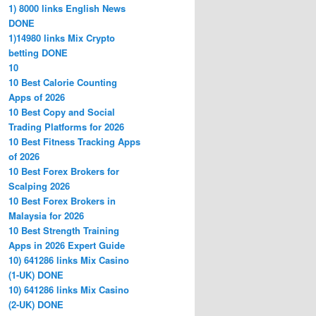
1) 8000 links English News
DONE
1)14980 links Mix Crypto
betting DONE
10
10 Best Calorie Counting
Apps of 2026
10 Best Copy and Social
Trading Platforms for 2026
10 Best Fitness Tracking Apps
of 2026
10 Best Forex Brokers for
Scalping 2026
10 Best Forex Brokers in
Malaysia for 2026
10 Best Strength Training
Apps in 2026 Expert Guide
10) 641286 links Mix Casino
(1-UK) DONE
10) 641286 links Mix Casino
(2-UK) DONE