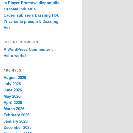
la Player Promove disponibila
cu toata industria
Caderi sub seria Dazzling Hot,
?i variante precum 5 Dazzling
Hot
RECENT COMMENTS
A WordPress Commenter
on
Hello world!
ARCHIVES
August 2026
July 2026
June 2026
May 2026
April 2026
March 2026
February 2026
January 2026
December 2025