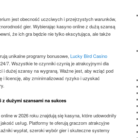
erium jest obecność uczciwych i przejrzystych warunków,
żnorodność gier. Wybierając kasyno online z dużą szansą
ni, że ich gra będzie nie tylko ekscytująca, ale także
rują unikalne programy bonusowe,
Lucky Bird Casino
24/7. Wszystkie te czynniki czynią je atrakcyjnymi dla
i i dużej szansy na wygraną. Ważne jest, aby wziąć pod
 i licencję, aby zminimalizować ryzyko i uzyskać
y.
26 z dużymi szansami na sukces
online w 2026 roku znajdują się kasyna, które udowodniły
akość usług. Platformy te oferują graczom atrakcyjne
kaźniki wypłat, szeroki wybór gier i skuteczne systemy