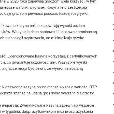
ine w 2026 roku zapewnia graczom wiele korzyści, w tym
ajlepsze warunki wygranej. Kasyna te przestrzegają
co daje graczom pewność podczas każdej rozgrywki.
yfikowane kasyna online zapewniają wysoki poziom
ników. Wszystkie dane osobowe i finansowe chronione są
h technologii szyfrowania, co minimalizuje ryzyko
ość
: Licencjonowane kasyna korzystają z certyfikowanych
ych, co gwarantuje uczciwość gier. Wszystkie wyniki
i, a gracze mogą być pewni, że wyniki nie zostaną
: Niezawodne kasyna online oferują wysokie wartości RTP
większa szanse na udaną grę i dobre wygrane dla graczy.
i wsparcia
: Zweryfikowane kasyna zapewniają wsparcie
ni w tygodniu, dając użytkownikom możliwość uzyskania