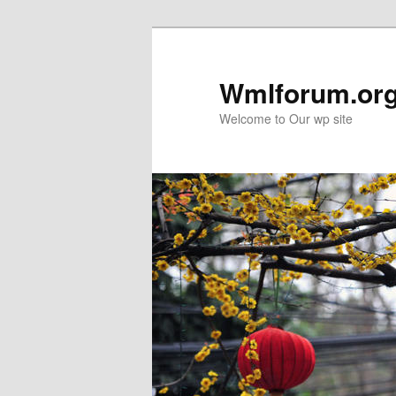
Wmlforum.or
Welcome to Our wp site