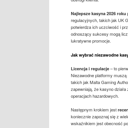
Najlepsze kasyna 2026 roku
regulacyjnych, takich jak UK
potwierdza ich uczciwość i p
odnoszący sukcesy mogą liczy
lukratywne promocje.
Jak wybrać niezawodne kasy
Licencja i regulacje
– to pier
Niezawodne platformy muszą p
takich jak Malta Gaming Author
zapewniają, że kasyno działa 
operacjach hazardowych.
Następnym krokiem jest
rece
koniecznie zapoznaj się z w
wskaźnikiem jest obecność poz