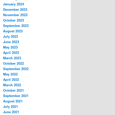
January 2024
December 2023
November 2023
October 2023
September 2023
August 2023
July 2023
June 2023
May 2023
April 2023
March 2023
October 2022
September 2022
May 2022
April 2022
March 2022
October 2021
September 2021
August 2021
July 2021
June 2021