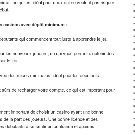
imal, ce qui est idéal pour ceux qui ne veulent pas risquer
ébut.
es casinos avec dépôt minimum :
 débutants qui commencent tout juste à apprendre le jeu.
r les nouveaux joueurs, ce qui vous permet d’obtenir des
ur le jeu.
avec des mises minimales, idéal pour les débutants.
sûrs de recharger votre compte, ce qui est important pour
lement important de choisir un casino ayant une bonne
ifs de la part des joueurs. Une bonne licence et des
 les débutants à se sentir en confiance et apaisés.