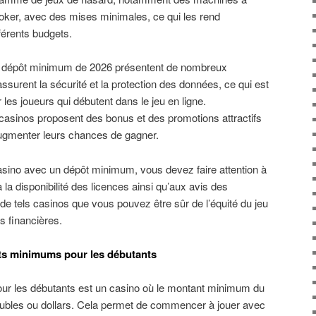
poker, avec des mises minimales, ce qui les rend
férents budgets.
n dépôt minimum de 2026 présentent de nombreux
ssurent la sécurité et la protection des données, ce qui est
 les joueurs qui débutent dans le jeu en ligne.
sinos proposent des bonus et des promotions attractifs
ugmenter leurs chances de gagner.
sino avec un dépôt minimum, vous devez faire attention à
à la disponibilité des licences ainsi qu’aux avis des
 de tels casinos que vous pouvez être sûr de l’équité du jeu
ns financières.
ts minimums pour les débutants
pour les débutants est un casino où le montant minimum du
oubles ou dollars. Cela permet de commencer à jouer avec