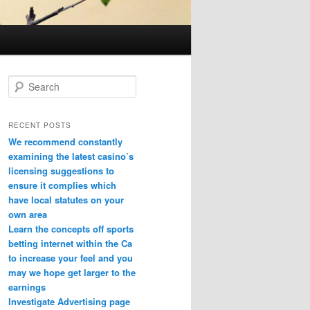
S
e
a
r
RECENT POSTS
c
We recommend constantly
h
examining the latest casino’s
licensing suggestions to
ensure it complies which
have local statutes on your
own area
Learn the concepts off sports
betting internet within the Ca
to increase your feel and you
may we hope get larger to the
earnings
Investigate Advertising page