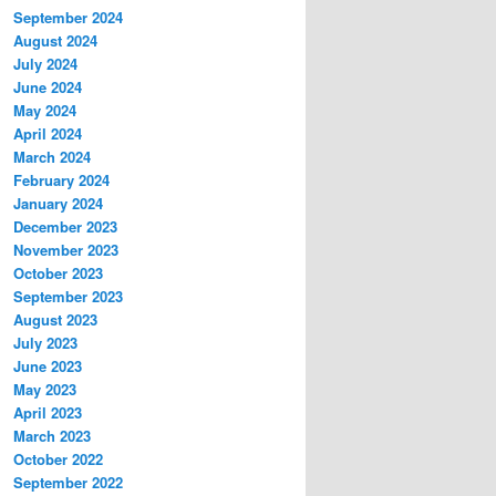
September 2024
August 2024
July 2024
June 2024
May 2024
April 2024
March 2024
February 2024
January 2024
December 2023
November 2023
October 2023
September 2023
August 2023
July 2023
June 2023
May 2023
April 2023
March 2023
October 2022
September 2022