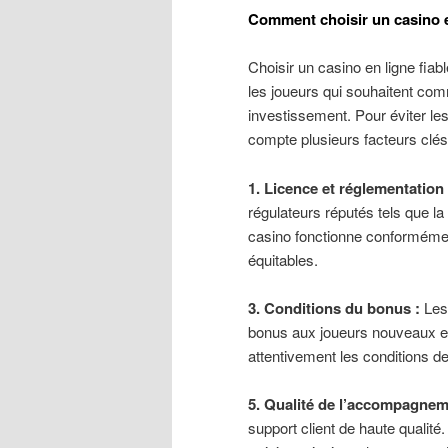
Comment choisir un casino e
Choisir un casino en ligne fia
les joueurs qui souhaitent com
investissement. Pour éviter l
compte plusieurs facteurs clés 
1. Licence et réglementation 
régulateurs réputés tels que 
casino fonctionne conformémen
équitables.
3. Conditions du bonus :
Les 
bonus aux joueurs nouveaux et
attentivement les conditions d
5. Qualité de l’accompagnem
support client de haute qualité