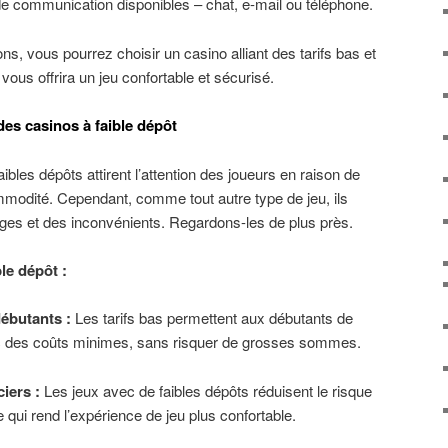
 de communication disponibles – chat, e-mail ou téléphone.
, vous pourrez choisir un casino alliant des tarifs bas et
vous offrira un jeu confortable et sécurisé.
es casinos à faible dépôt
ibles dépôts attirent l’attention des joueurs en raison de
ommodité. Cependant, comme tout autre type de jeu, ils
ages et des inconvénients. Regardons-les de plus près.
le dépôt :
débutants :
Les tarifs bas permettent aux débutants de
 des coûts minimes, sans risquer de grosses sommes.
iers :
Les jeux avec de faibles dépôts réduisent le risque
 qui rend l’expérience de jeu plus confortable.