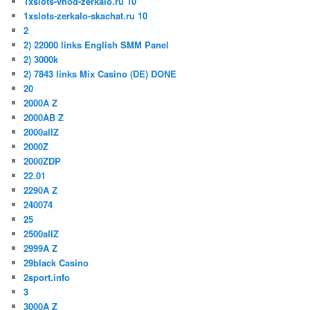
1xslots-vhod-zerkalo.ru 10
1xslots-zerkalo-skachat.ru 10
2
2) 22000 links English SMM Panel
2) 3000k
2) 7843 links Mix Casino (DE) DONE
20
2000A Z
2000AB Z
2000allZ
2000Z
2000ZDP
22.01
2290A Z
240074
25
2500allZ
2999A Z
29black Casino
2sport.info
3
3000A Z