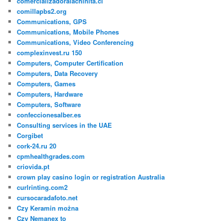
comercializadoralachinita.cl
comillapbs2.org
Communications, GPS
Communications, Mobile Phones
Communications, Video Conferencing
complexinvest.ru 150
Computers, Computer Certification
Computers, Data Recovery
Computers, Games
Computers, Hardware
Computers, Software
confeccionesalber.es
Consulting services in the UAE
Corgibet
cork-24.ru 20
cpmhealthgrades.com
criovida.pt
crown play casino login or registration Australia
curlrinting.com2
cursocaradafoto.net
Czy Keramin można
Czy Nemanex to