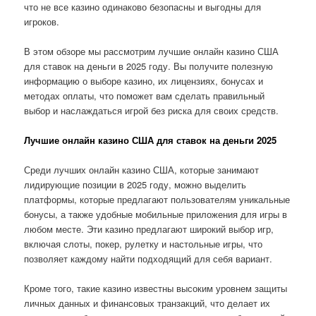
что не все казино одинаково безопасны и выгодны для
игроков.
В этом обзоре мы рассмотрим лучшие онлайн казино США
для ставок на деньги в 2025 году. Вы получите полезную
информацию о выборе казино, их лицензиях, бонусах и
методах оплаты, что поможет вам сделать правильный
выбор и наслаждаться игрой без риска для своих средств.
Лучшие онлайн казино США для ставок на деньги 2025
Среди лучших онлайн казино США, которые занимают
лидирующие позиции в 2025 году, можно выделить
платформы, которые предлагают пользователям уникальные
бонусы, а также удобные мобильные приложения для игры в
любом месте. Эти казино предлагают широкий выбор игр,
включая слоты, покер, рулетку и настольные игры, что
позволяет каждому найти подходящий для себя вариант.
Кроме того, такие казино известны высоким уровнем защиты
личных данных и финансовых транзакций, что делает их