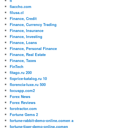
fi
fiaccho.com
filusa.cl
Finance, Credit
Finance, Currency Trading
Finance, Insurance
Finance, Investing
Finance, Loans
Finance, Personal Finance
Finance, Real Estate
Finance, Taxes
FinTech
fitago.ru 200
fixprice-katalog.ru 10
florencia-luxe.ru 500
focuspp.com2
Forex News
Forex Reviews
forotractor.com
Fortune Gems 2
fortune-rabbit-demo-online.comen a
fortune-tiger-demo-online.comen