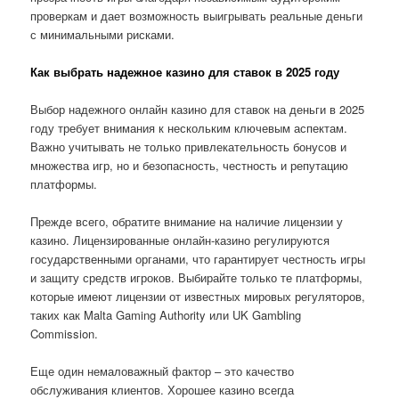
проверкам и дает возможность выигрывать реальные деньги
с минимальными рисками.
Как выбрать надежное казино для ставок в 2025 году
Выбор надежного онлайн казино для ставок на деньги в 2025
году требует внимания к нескольким ключевым аспектам.
Важно учитывать не только привлекательность бонусов и
множества игр, но и безопасность, честность и репутацию
платформы.
Прежде всего, обратите внимание на наличие лицензии у
казино. Лицензированные онлайн-казино регулируются
государственными органами, что гарантирует честность игры
и защиту средств игроков. Выбирайте только те платформы,
которые имеют лицензии от известных мировых регуляторов,
таких как Malta Gaming Authority или UK Gambling
Commission.
Еще один немаловажный фактор – это качество
обслуживания клиентов. Хорошее казино всегда