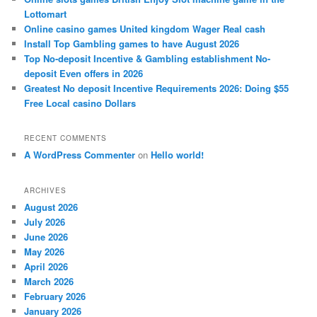
h
Lottomart
Online casino games United kingdom Wager Real cash
Install Top Gambling games to have August 2026
Top No-deposit Incentive & Gambling establishment No-
deposit Even offers in 2026
Greatest No deposit Incentive Requirements 2026: Doing $55
Free Local casino Dollars
RECENT COMMENTS
A WordPress Commenter
on
Hello world!
ARCHIVES
August 2026
July 2026
June 2026
May 2026
April 2026
March 2026
February 2026
January 2026