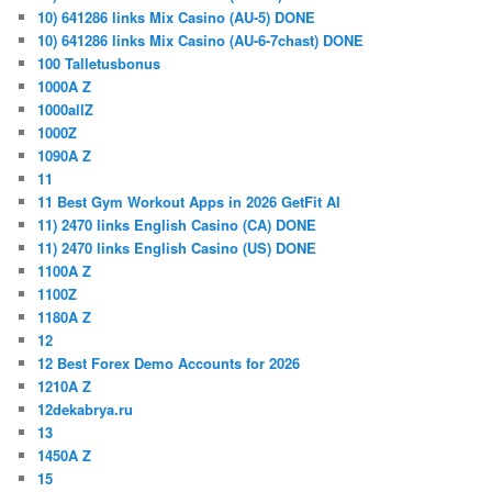
10) 641286 links Mix Casino (AU-5) DONE
10) 641286 links Mix Casino (AU-6-7chast) DONE
100 Talletusbonus
1000A Z
1000allZ
1000Z
1090A Z
11
11 Best Gym Workout Apps in 2026 GetFit AI
11) 2470 links English Casino (CA) DONE
11) 2470 links English Casino (US) DONE
1100A Z
1100Z
1180A Z
12
12 Best Forex Demo Accounts for 2026
1210A Z
12dekabrya.ru
13
1450A Z
15