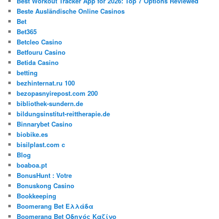
Best Workout Tracker App for 2026: Top 7 Options Reviewed
Beste Ausländische Online Casinos
Bet
Bet365
Betcleo Casino
Betfouru Casino
Betida Casino
betting
bezhinternat.ru 100
bezopasnyirepost.com 200
bibliothek-sundern.de
bildungsinstitut-reittherapie.de
Binnarybet Casino
biobike.es
bisilplast.com c
Blog
boaboa.pt
BonusHunt : Votre
Bonuskong Casino
Bookkeeping
Boomerang Bet Ελλάδα
Boomerang Bet Οδηγός Καζίνο