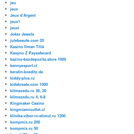
jeu
jeux
Jeux d’Argent
jeux1
jeuxi
Joker Jewels
julebeaute.com 20
Kasino Ilman Tiliä
Kasyno Z Paysafecard
kazino-bezdepozita.store 1000
kennyexport.cl
kerstin-koeditz.de
kiddy-plus.ru
kidskreate.com 1000
kilmezedu.ru 36, 20
kilmezedu.ru 4, 6-8
Kingmaker Casino
kingmiamioutlet.cl
klinika-vibor-rc-stimul.ru 1200
kompmix.ru 200
kompmix.ru 50