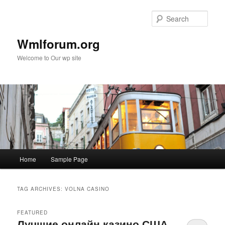
Sear
Wmlforum.org
Welcome to Our wp site
Main
Home
Sample Page
Skip
Skip
menu
to
to
TAG ARCHIVES:
VOLNA CASINO
primary
secondary
FEATURED
Лучшие онлайн казино США
content
content