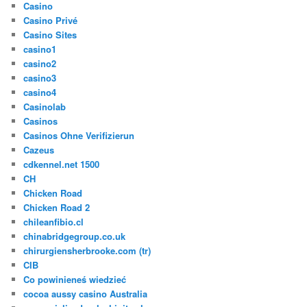
Casino
Casino Privé
Casino Sites
casino1
casino2
casino3
casino4
Casinolab
Casinos
Casinos Ohne Verifizierun
Cazeus
cdkennel.net 1500
CH
Chicken Road
Chicken Road 2
chileanfibio.cl
chinabridgegroup.co.uk
chirurgiensherbrooke.com (tr)
CIB
Co powinieneś wiedzieć
cocoa aussy casino Australia